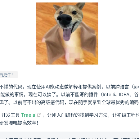
序员更牛！
不懂的代码，现在使用AI能动态做解释和提供案例，以前跨语言（jav
t）不能做的事情，现在可以搞了。以前不能写的插件（IntelliJ IDEA、
现了。以前写不出的高级感代码，现在随手就拿到全球最优秀的编码
(opens new window)
I 开发工具
Trae.ai
，让刚入门编程的找到学习方法，让初级工程
研发嘎嘎提高效率！