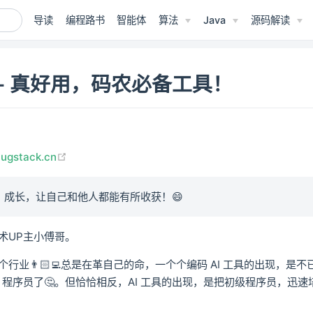
导读
编程路书
智能体
算法
Java
源码解读
ai - 真好用，码农必备工具！
(opens new window)
bugstack.cn
、成长，让自己和他人都能有所收获！😄
术UP主小傅哥。
行业👨🏻‍💻总是在革自己的命，一个个编码 AI 工具的出现，是
D 程序员了🤔。但恰恰相反，AI 工具的出现，是把初级程序员，迅