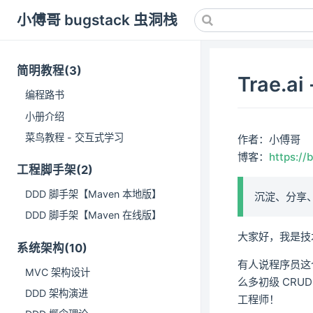
小傅哥 bugstack 虫洞栈
简明教程(3)
Trae.
编程路书
小册介绍
菜鸟教程 - 交互式学习
作者：小傅哥
博客：
https://
工程脚手架(2)
DDD 脚手架【Maven 本地版】
沉淀、分享
DDD 脚手架【Maven 在线版】
大家好，我是技
系统架构(10)
有人说程序员这个
MVC 架构设计
么多初级 CRU
DDD 架构演进
工程师！