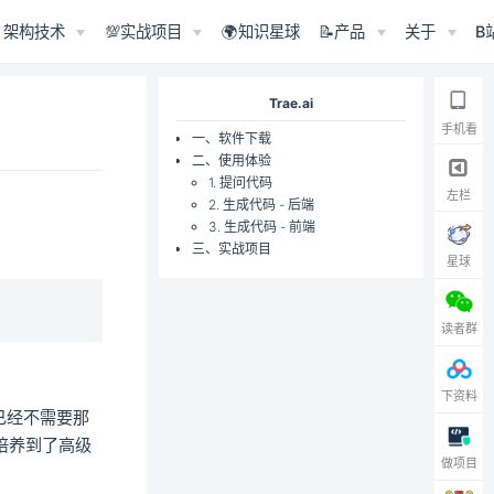
架构技术
💯实战项目
🌍知识星球
📝产品
关于
B
Trae.ai
手机看
一、软件下载
二、使用体验
1. 提问代码
左栏
2. 生成代码 - 后端
3. 生成代码 - 前端
三、实战项目
星球
读者群
下资料
不已经不需要那
速培养到了高级
做项目