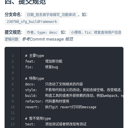
四、提交规范
分支命名
：
，如：
日期_姓名首字母缩写_功能单词
230708_xfg_buildFramework
提交规范
：
如：
作者，type: desc
小傅哥，fix：修复查询用户信息
参考Commit message 规范
逻辑问题
1
# 主要type

2
feat:     增加新功能

3
fix:      修复bug

4
5
# 特殊type

6
docs:     只改动了文档相关的内容

7
style:    不影响代码含义的改动，例如去掉空格、改变缩进、增
8
build:    构造工具的或者外部依赖的改动，例如webpack，npm

9
refactor: 代码重构时使用

10
revert:   执行git revert打印的message

11
12
# 暂不使用type

13
test:     添加测试或者修改现有测试
