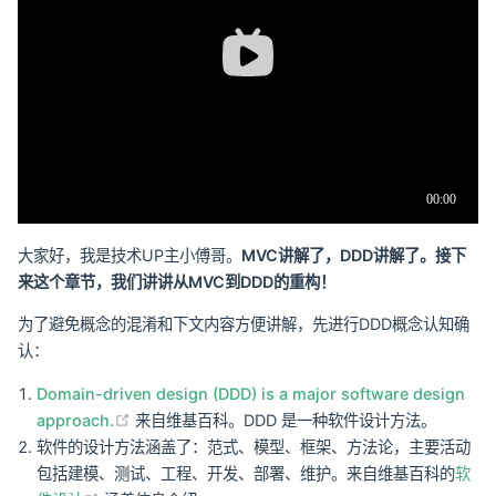
大家好，我是技术UP主小傅哥。
MVC讲解了，DDD讲解了。接下
来这个章节，我们讲讲从MVC到DDD的重构！
为了避免概念的混淆和下文内容方便讲解，先进行DDD概念认知确
认：
Domain-driven design (DDD) is a major software design
(opens new window)
approach.
来自维基百科。DDD 是一种软件设计方法。
软件的设计方法涵盖了：范式、模型、框架、方法论，主要活动
包括建模、测试、工程、开发、部署、维护。来自维基百科的
软