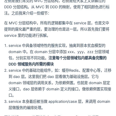
左侧是我们常见的 MVC 分层结构，右侧是给大家上文讲解过的
DDD 分层结构。从 MVC 到 DDD 的映射，使用了相同颜色进行标
注。之后我来介绍一些细节：
在 MVC 分层结构中，所有的逻辑都集中在 service 层，也是文中
提到的腐化最严重的层，要治理的也是这一层。所以首先我们要将
service 里的功能进行拆解。
service 中具备领域特性的服务实现，抽离到原本贫血模型的
domain 中。在 domain 分层中添加 xxx、yyy、zzz 分层领域
包，分别实现不同功能。
注意每个分层领域包内都具备完整的
DDD 领域服务内所需的模块
service 中的基础功能组件，如：缓存Redis、配置中心等，迁移
到 dao 层。这里我们把 dao 层看做为基础设施层。它与
domain 领域层的调用关系，为依赖倒置。也就是 domain 层定
义接口，dao 层依赖于 domain 定义的接口，做依赖倒置实现接
口。
service 本身最后被当做 application/case 层，来调用 domain
层做服务的编排处理。