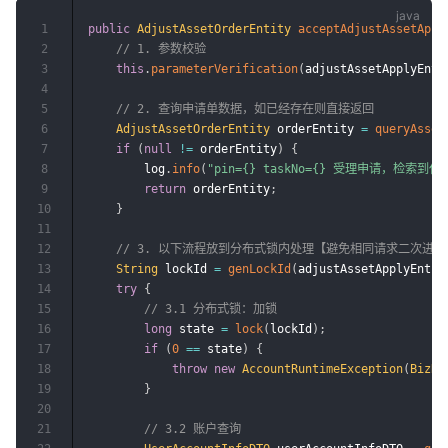
1
public
AdjustAssetOrderEntity
acceptAdjustAssetAppl
2
// 1. 参数校验
3
this
.
parameterVerification
(
adjustAssetApplyEnti
4
5
// 2. 查询申请单数据，如已经存在则直接返回
6
AdjustAssetOrderEntity
 orderEntity 
=
queryAsset
7
if
(
null
!=
 orderEntity
)
{
8
        log
.
info
(
"pin={} taskNo={} 受理申请，检索
9
return
 orderEntity
;
10
}
11
12
// 3. 以下流程放到分布式锁内处理【避免相同请求二次进入
13
String
 lockId 
=
genLockId
(
adjustAssetApplyEntit
14
try
{
15
// 3.1 分布式锁：加锁
16
long
 state 
=
lock
(
lockId
)
;
17
if
(
0
==
 state
)
{
18
throw
new
AccountRuntimeException
(
BizRe
19
}
20
21
// 3.2 账户查询