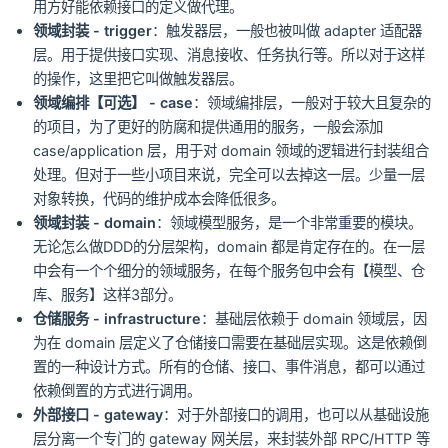
用方好能依赖接口的定义做代理。
领域封装 - trigger
：触发器层，一般也被叫做 adapter 适配器
层。用于提供接口实现、消息接收、任务执行等。所以对于这样
的操作，这里把它叫做触发器层。
领域编排【可选】 - case
：领域编排层，一般对于较大且复杂的
的项目，为了更好的防腐和提供通用的服务，一般会添加
case/application 层，用于对 domain 领域的逻辑进行封装组合
处理。但对于一些小项目来说，完全可以去掉这一层。少量一层
对象转换，代码的维护成本会降低很多。
领域封装 - domain
：领域模型服务，是一个非常重要的模块。
无论怎么做DDD的分层架构，domain 都是肯定存在的。在一层
中会有一个个细分的领域服务，在每个服务包中会有【模型、仓
库、服务】这样3部分。
仓储服务 - infrastructure
：基础层依赖于 domain 领域层，因
为在 domain 层定义了仓储接口需要在基础层实现。这是依赖倒
置的一种设计方式。所有的仓储、接口、事件消息，都可以通过
依赖倒置的方式进行调用。
外部接口 - gateway
：对于外部接口的调用，也可以从基础设施
层分离一个专门的 gateway 网关层，来封装外部 RPC/HTTP 等