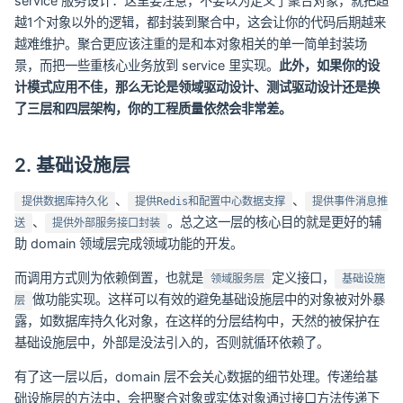
service 服务设计：这里要注意，不要以为定义了聚合对象，就把超
越1个对象以外的逻辑，都封装到聚合中，这会让你的代码后期越来
越难维护。聚合更应该注重的是和本对象相关的单一简单封装场
景，而把一些重核心业务放到 service 里实现。
此外，如果你的设
计模式应用不佳，那么无论是领域驱动设计、测试驱动设计还是换
了三层和四层架构，你的工程质量依然会非常差。
2. 基础设施层
、
、
提供数据库持久化
提供Redis和配置中心数据支撑
提供事件消息推
、
。总之这一层的核心目的就是更好的辅
送
提供外部服务接口封装
助 domain 领域层完成领域功能的开发。
而调用方式则为依赖倒置，也就是
定义接口，
领域服务层
基础设施
做功能实现。这样可以有效的避免基础设施层中的对象被对外暴
层
露，如数据库持久化对象，在这样的分层结构中，天然的被保护在
基础设施层中，外部是没法引入的，否则就循环依赖了。
有了这一层以后，domain 层不会关心数据的细节处理。传递给基
础设施层的方法中，会把聚合对象或实体对象通过接口方法传递下