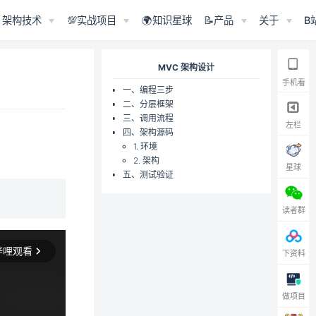
架构技术
💯实战项目
🌍知识星球
📝产品
关于
B
MVC 架构设计
手机看
一、编程三步
二、分层框架
三、调用流程
左栏
四、架构源码
1. 环境
2. 架构
星球
五、测试验证
读者群
下资料
做项目