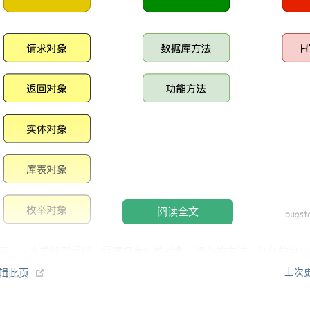
阅读全文
于让一个类撑到爆💥，需要把黄色的对象、绿色的方法、红色的接
这就是你编码人生中所接触到的第一个解耦操作。
(opens new window)
编辑此页
上次