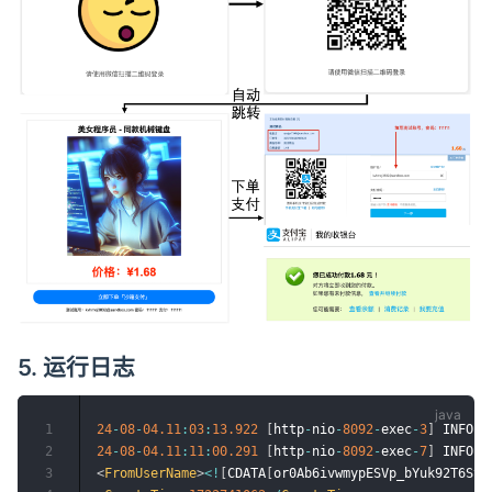
5. 运行日志
1
24
-
08
-
04.11
:
03
:
13.922
[
http
-
nio
-
8092
-
exec
-
3
]
 INFO  
2
24
-
08
-
04.11
:
11
:
00.291
[
http
-
nio
-
8092
-
exec
-
7
]
 INFO  
3
<
FromUserName
>
<
!
[
CDATA
[
or0Ab6ivwmypESVp_bYuk92T6SvU