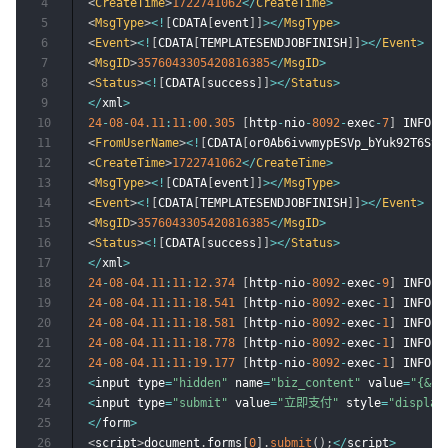
4
<
CreateTime
>
1722741062
<
/
CreateTime
>
5
<
MsgType
>
<
!
[
CDATA
[
event
]
]
>
<
/
MsgType
>
6
<
Event
>
<
!
[
CDATA
[
TEMPLATESENDJOBFINISH
]
]
>
<
/
Event
>
7
<
MsgID
>
3576043305420816385
<
/
MsgID
>
8
<
Status
>
<
!
[
CDATA
[
success
]
]
>
<
/
Status
>
9
<
/
xml
>
10
24
-
08
-
04.11
:
11
:
00.305
[
http
-
nio
-
8092
-
exec
-
7
]
 INFO  
11
<
FromUserName
>
<
!
[
CDATA
[
or0Ab6ivwmypESVp_bYuk92T6SvU
12
<
CreateTime
>
1722741062
<
/
CreateTime
>
13
<
MsgType
>
<
!
[
CDATA
[
event
]
]
>
<
/
MsgType
>
14
<
Event
>
<
!
[
CDATA
[
TEMPLATESENDJOBFINISH
]
]
>
<
/
Event
>
15
<
MsgID
>
3576043305420816385
<
/
MsgID
>
16
<
Status
>
<
!
[
CDATA
[
success
]
]
>
<
/
Status
>
17
<
/
xml
>
18
24
-
08
-
04.11
:
11
:
12.374
[
http
-
nio
-
8092
-
exec
-
9
]
 INFO  
19
24
-
08
-
04.11
:
11
:
18.541
[
http
-
nio
-
8092
-
exec
-
1
]
 INFO  
20
24
-
08
-
04.11
:
11
:
18.581
[
http
-
nio
-
8092
-
exec
-
1
]
 INFO  
21
24
-
08
-
04.11
:
11
:
18.778
[
http
-
nio
-
8092
-
exec
-
1
]
 INFO  
22
24
-
08
-
04.11
:
11
:
19.177
[
http
-
nio
-
8092
-
exec
-
1
]
 INFO  
23
<
input type
=
"hidden"
 name
=
"biz_content"
 value
=
"{&qu
24
<
input type
=
"submit"
 value
=
"立即支付"
 style
=
"display
25
<
/
form
>
26
<
script
>
document
.
forms
[
0
]
.
submit
(
)
;
<
/
script
>