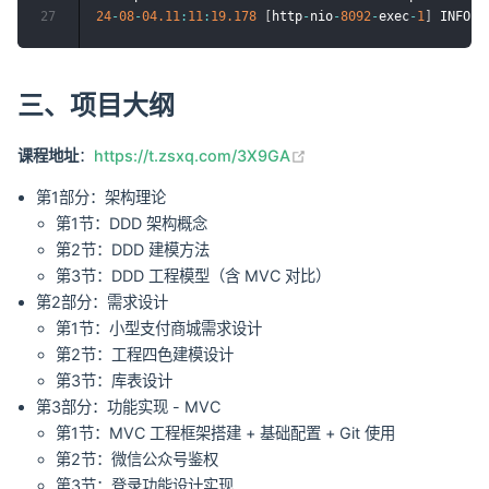
27
24
-
08
-
04.11
:
11
:
19.178
[
http
-
nio
-
8092
-
exec
-
1
]
 INFO  
三、项目大纲
(opens new window)
课程地址
：
https://t.zsxq.com/3X9GA
第1部分：架构理论
第1节：DDD 架构概念
第2节：DDD 建模方法
第3节：DDD 工程模型（含 MVC 对比）
第2部分：需求设计
第1节：小型支付商城需求设计
第2节：工程四色建模设计
第3节：库表设计
第3部分：功能实现 - MVC
第1节：MVC 工程框架搭建 + 基础配置 + Git 使用
第2节：微信公众号鉴权
第3节：登录功能设计实现