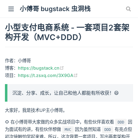
小傅哥 bugstack 虫洞栈
小型支付电商系统 - 一套项目2套架
构开发（MVC+DDD）
作者：小傅哥
(opens new window)
博客：
https://bugstack.cn
(opens new window)
项目：
https://t.zsxq.com/3X9GA
沉淀、分享、成长，让自己和他人都能有所收获！😄
大家好，我是技术UP主小傅哥。
🌻 在小傅哥带大家做的众多实战项目中，有些伙伴喜欢看
因
DDD
为面试有的讲，有些伙伴想做
因为虽然知道
有亮点但
MVC
DDD
初次接触怕学起来难。所以，这次我要一套项目，写出两套架构开