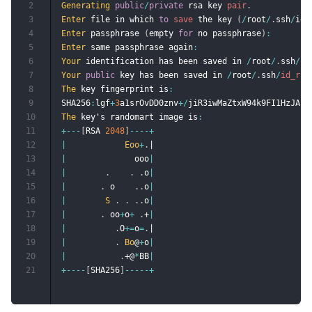
2
Generating
public
/
private
 rsa key 
pair
.
3
Enter
 file in which 
to
save
 the key 
(
/
root
/
.
ssh
/
id_
4
Enter
 passphrase 
(
empty 
for
 no passphrase
)
:
5
Enter
 same passphrase again
:
6
Your
 identification has been saved in 
/
root
/
.
ssh
/
id
7
Your
public
 key has been saved in 
/
root
/
.
ssh
/
id_rsa
8
The
 key fingerprint is
:
9
SHA256
:
lgf
+
3
a1srOvDD0znv
+
/
jiR3iwMaZtxW94k9FI1HzJAk 
10
The
 key's randomart image is
:
11
+
--
-
[
RSA 
2048
]
--
--
+
12
|
Eoo
+
.
13
|
              ooo
|
14
|
.
.
.
o
|
15
|
.
 o    
.
.
o
|
16
|
S
.
.
.
.
o
|
17
|
.
 oo
+
o
+
.
+
|
18
|
.
O
+=
o
=
.
19
|
.
Bo
@
+
o
|
20
|
.
+@
*
BB
|
21
+
--
--
[
SHA256
]
--
--
-
+