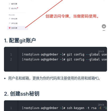
1. 配置git账户
1
[
root
@lavm
-
aqhgp9nber 
~
]
# git config 
--
global user
.
2
[
root
@lavm
-
aqhgp9nber 
~
]
# git config 
--
global user
.
用户名和邮箱，更换为你的代码库注册使用的名称和邮箱📮。
2. 创建ssh秘钥
1
[
root
@lavm
-
aqhgp9nber 
~
]
# ssh
-
keygen 
-
t rsa 
-
C
"184