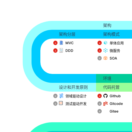
架构
架构分层
架构模式
MVC
单体应用
️A
️A
DDD
微服务
️A
️A
SOA
️B
环境
设计和开发原则
代码托管
Github
领域驱动设计
️B
️A
Gitcode
测试驱动开发
️B
️B
Gitee
️B