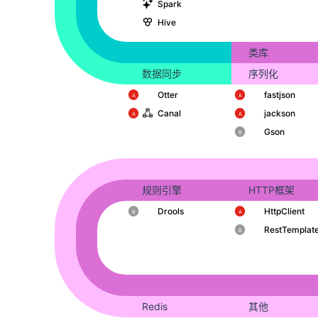
Spark
Hive
类库
数据同步
序列化
Otter
fastjson
️A
️A
Canal
jackson
️A
️A
Gson
️B
规则引擎
HTTP框架
Drools
HttpClient
️B
️A
RestTemplat
️B
Redis
其他