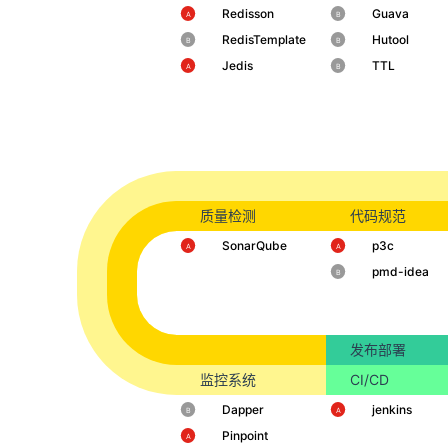
Redisson
Guava
️A
️B
RedisTemplate
Hutool
️B
️B
Jedis
TTL
️A
️B
质量检测
代码规范
SonarQube
p3c
️A
️A
pmd-idea
️B
发布部署
监控系统
CI/CD
Dapper
jenkins
️B
️A
Pinpoint
️A