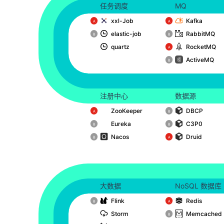
任务调度
MQ
xxl-Job
Kafka
️A
️A
elastic-job
RabbitMQ
️B
️B
quartz
RocketMQ
️A
ActiveMQ
️B
注册中心
数据源
ZooKeeper
DBCP
️A
️B
Eureka
C3P0
️B
️B
Nacos
Druid
️B
️A
大数据
NoSQL 数据库
Flink
Redis
️B
️A
Storm
Memcached
️B