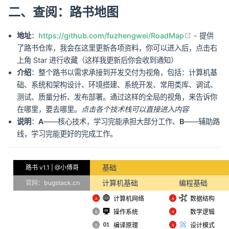
二、查阅：路书地图
(opens n
地址
：
https://github.com/fuzhengwei/RoadMap
- 提供
了路书仓库，我会在这里更新各项资料，你可以进入后，点击右
上角 Star 进行收藏（这样我更新后你会收到通知）
介绍
：整个路书以需求承接到开发交付为视角，包括：计算机基
础、系统和架构设计、环境搭建、系统开发、常用类库、调试、
测试、质量分析、发布部署。通过这样的全局的视角，来告诉你
在哪里，要去哪里。
点击各个技术栈可以直接进入内容
说明
：
A
——核心技术，学习完能承担大部分工作、
B
——辅助路
线，学习完能更好的完成工作。
基础
路书 v1.1 | @小傅哥
计算机基础
编程基础
官网：bugstack.cn
计算机网络
数据结构
️A
️A
操作系统
数学逻辑
️B
️A
编译原理
设计模式
️B
️A