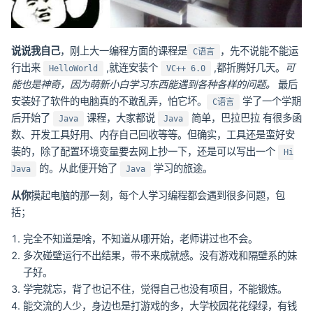
说说我自己
，刚上大一编程方面的课程是
，先不说能不能运
C语言
行出来
,就连安装个
,都折腾好几天。
可
HelloWorld
VC++ 6.0
能也是神奇，因为萌新小白学习东西能遇到各种各样的问题。
最后
安装好了软件的电脑真的不敢乱弄，怕它坏。
学了一个学期
C语言
后开始了
课程，大家都说
简单，巴拉巴拉 有很多函
Java
Java
数、开发工具好用、内存自己回收等等。但确实，工具还是蛮好安
装的，除了配置环境变量要去网上抄一下，还是可以写出一个
Hi
的。从此便开始了
学习的旅途。
Java
Java
从你
摸起电脑的那一刻，每个人学习编程都会遇到很多问题，包
括；
完全不知道是啥，不知道从哪开始，老师讲过也不会。
多次碰壁运行不出结果，带不来成就感。没有游戏和隔壁系的妹
子好。
学完就忘，背了也记不住，觉得自己也没有项目，不能锻炼。
能交流的人少，身边也是打游戏的多，大学校园花花绿绿，有钱