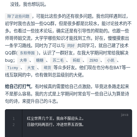
没钱，我也想玩玩。
，可能比这些多的还有很多问题。我也同样遇到过，
除了这些问题
初学时我也去加一些QQ群，但是很多都是比较水，能讨论技术的不
多。也看过一些技术论坛，确实还是有引导性的帮助的。也跟一些
师哥师姐交流，大学学哪些知识才能找到工作。好在，慢慢摸索出
一条学习路线。同时为了可以与
共同学习，就自己建了技术
同好
QQ群(
)，认识了一群好友，在我大学期间时常给我解决
东软帝国
bug；
、
、
、
、
、
、
大帝
糖糖
苏二毛
蚂蚁
ZERO
小凯
、
、
等众多好友。他们现在也分布在BAT等一
Ticmy
大宝
萌货
线互联网的中，也有做到总监级别的大佬。
给自己打打气
，有时候真的需要给自己点激励，毕竟这条路走起来
不是那么容易。我的方式是上学期间时常会写一些自己认为算是诗
句的诗，来提升自己的斗志。
1
红尘世界几个王，我自不服迎头上。

2