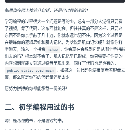
如果你在网上搜这几句话，还是可以搜的到的！
学习编程的过程很大一个问题是写的少，总有一部分人觉得只要看
了视频，背了代码，这东西就能会。但往往真的不是这样，只要这
东西不是你亲手敲了几十遍，你就永远也记不住。因为这个过程是
在锻炼你的逻辑思维和肌肉记忆，为啥说是肌肉记忆呢？就像你打
字聊天，输入一个拼音
，你会现在会想到它是从哪个手指敲
nihao
出去的吗？根本就不会了，肌肉记忆早已形成，你只需要把你要的
内容想到就能立刻通过键盘呈现出来。同样写代码也是也有的，
，如果这一句代码你要反复看着键盘去
public static void main
敲，那么就是你写的代码量还是太少。
愿努力拼搏的你都能承载一份美好！
二、初学编程用过的书
嗯！是
用过
的书，不是
看过
的书。